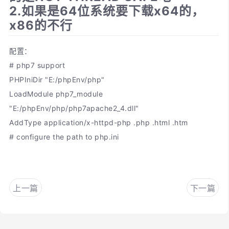
2.如果是64位系统要下载x64的，
x86的不行
配置：
# php7 support
PHPIniDir "E:/phpEnv/php"
LoadModule php7_module
"E:/phpEnv/php/php7apache2_4.dll"
AddType application/x-httpd-php .php .html .htm
# configure the path to php.ini
上一篇
下一篇