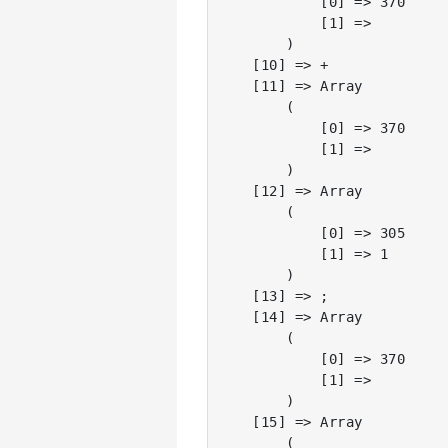
            [0] => 370

            [1] =>

        )

    [10] => +

    [11] => Array

        (

            [0] => 370

            [1] =>

        )

    [12] => Array

        (

            [0] => 305

            [1] => 1

        )

    [13] => ;

    [14] => Array

        (

            [0] => 370

            [1] =>

        )

    [15] => Array

        (
