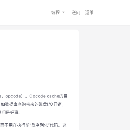
编程
逆向
运维
code）。Opcode cache的目
如数据库查询带来的磁盘I/O开销，
这总归是好事。
，而不用在执行前“反序列化”代码。这