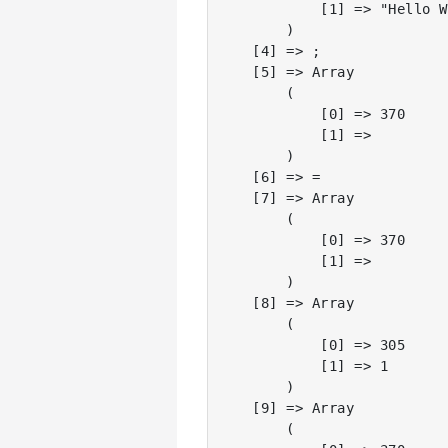
            [1] => "Hello W
        )

    [4] => ;

    [5] => Array

        (

            [0] => 370

            [1] =>

        )

    [6] => =

    [7] => Array

        (

            [0] => 370

            [1] =>

        )

    [8] => Array

        (

            [0] => 305

            [1] => 1

        )

    [9] => Array

        (
