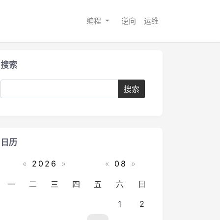
编程
逆向
运维
搜索
日历
«
2026
»
«
08
»
一
二
三
四
五
六
日
1
2