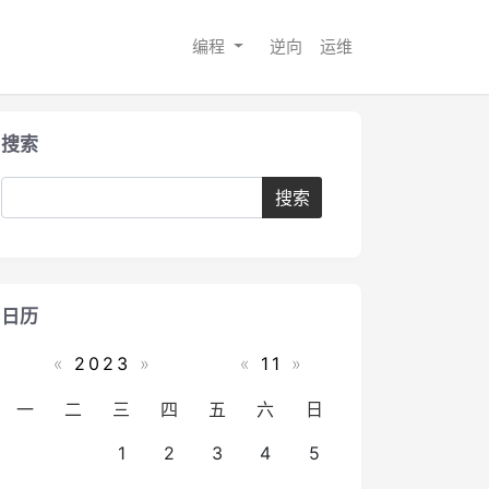
编程
逆向
运维
搜索
日历
«
2023
»
«
11
»
一
二
三
四
五
六
日
1
2
3
4
5