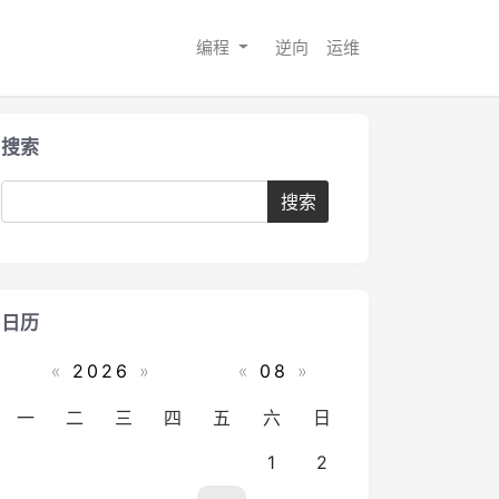
编程
逆向
运维
搜索
日历
«
2026
»
«
08
»
一
二
三
四
五
六
日
1
2